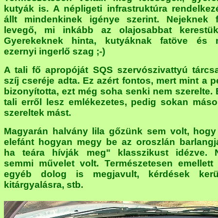
kutyák is. A népligeti infrastruktúra rendelkez
állt mindenkinek igénye szerint. Nejeknek f
levegő, mi inkább az olajosabbat kerestük
Gyerekeknek hinta, kutyáknak fatöve és
ezernyi ingerlő szag ;-)
A tali fő apropóját SQS szervószivattyú tárcs
szíj cseréje adta. Ez azért fontos, mert mint a p
bizonyította, ezt még soha senki nem szerelte. 
tali erről lesz emlékezetes, pedig sokan máso
szereltek mást.
Magyarán halvány lila gőzünk sem volt, hogy
elefánt hogyan megy be az oroszlán barlangj
ha teára hívják meg" klasszikust idézve.
semmi művelet volt. Természetesen emellett
egyéb dolog is megjavult, kérdések kerü
kitárgyalásra, stb.