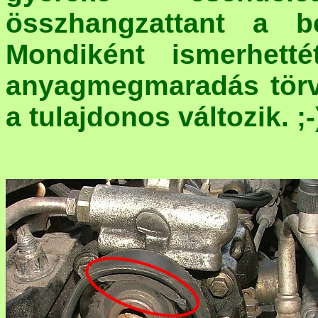
összhangzattant a b
Mondiként ismerhetté
anyagmegmaradás törv
a tulajdonos változik. ;-