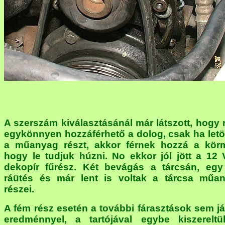
A szerszám kiválasztásánál már látszott, hogy
egykönnyen hozzáférhető a dolog, csak ha letö
a műanyag részt, akkor férnek hozzá a kör
hogy le tudjuk húzni. No ekkor jól jött a 12 
dekopír fűrész. Két bevágás a tárcsán, egy
ráütés és már lent is voltak a tárcsa műa
részei.
A fém rész esetén a további fárasztások sem já
eredménnyel, a tartójával egybe kiszerelt