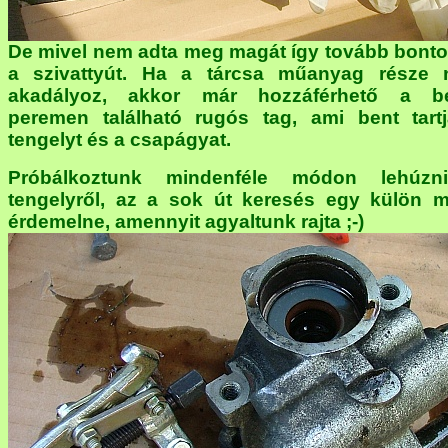
De mivel nem adta meg magát így tovább bonto
a szivattyút. Ha a tárcsa műanyag része
akadályoz, akkor már hozzáférhető a b
peremen található rugós tag, ami bent tart
tengelyt és a csapágyat.
Próbálkoztunk mindenféle módon lehúzn
tengelyről, az a sok út keresés egy külön m
érdemelne, amennyit agyaltunk rajta ;-)