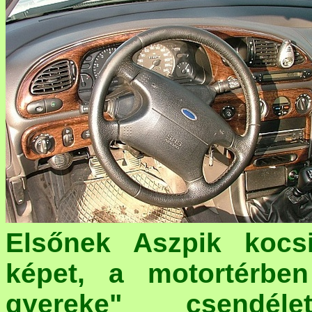
Elsőnek Aszpik kocs
képet, a motortérben
gyereke" csendél