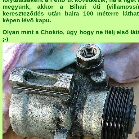
megyünk, akkor a Bihari úti (villamossí
kereszteződés után balra 100 méterre látha
képen lévő kapu.
Olyan mint a Chokito, úgy hogy ne ítélj első lát
;-)