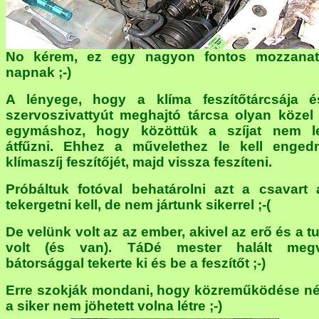
No kérem, ez egy nagyon fontos mozzana
napnak ;-)
A lényege, hogy a klíma feszítőtárcsája 
szervoszivattyút meghajtó tárcsa olyan közel
egymáshoz, hogy közöttük a szíjat nem l
átfűzni. Ehhez a művelethez le kell enged
klímaszíj feszítőjét, majd vissza feszíteni.
Próbáltuk fotóval behatárolni azt a csavart 
tekergetni kell, de nem jártunk sikerrel ;-(
De velünk volt az az ember, akivel az erő és a t
volt (és van). TáDé mester halált meg
bátorsággal tekerte ki és be a feszítőt ;-)
Erre szokják mondani, hogy közreműködése né
a siker nem jöhetett volna létre ;-)