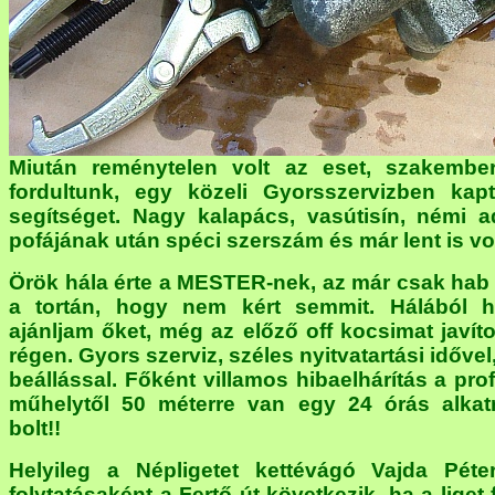
Miután reménytelen volt az eset, szakembe
fordultunk, egy közeli Gyorsszervizben kap
segítséget. Nagy kalapács, vasútisín, némi a
pofájának után spéci szerszám és már lent is vol
Örök hála érte a MESTER-nek, az már csak hab 
a tortán, hogy nem kért semmit. Hálából 
ajánljam őket, még az előző off kocsimat javíto
régen. Gyors szerviz, széles nyitvatartási idővel,
beállással. Főként villamos hibaelhárítás a profi
műhelytől 50 méterre van egy 24 órás alkat
bolt!!
Helyileg a Népligetet kettévágó Vajda Péte
folytatásaként a Fertő út következik, ha a liget f