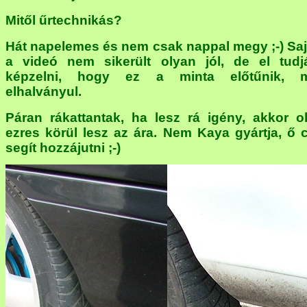
Mitől űrtechnikás?
Hát napelemes és nem csak nappal megy ;-) Sa
a videó nem sikerült olyan jól, de el tudj
képzelni, hogy ez a minta előtűnik, m
elhalványul.
Páran rákattantak, ha lesz rá igény, akkor o
ezres körül lesz az ára. Nem Kaya gyártja, ő 
segít hozzájutni ;-)