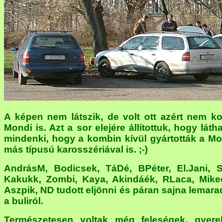
A képen nem látszik, de volt ott azért nem k
Mondi is. Azt a sor elejére állítottuk, hogy láth
mindenki, hogy a kombin kívül gyártották a Mo
más típusú karosszériával is. ;-)
AndrásM, Bodicsek, TáDé, BPéter, El.Jani, 
Kakukk, Zombi, Kaya, Akindáék, RLaca, Mike
Aszpik, ND tudott eljönni és páran sajna lemara
a buliról.
Természetesen voltak még feleségek, gyere