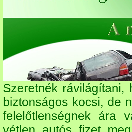
Szeretnék rávilágítani
biztonságos kocsi, de 
felelőtlenségnek ára 
vétlen autós fizet me